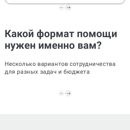
Какой формат помощи
Эксп
Сделаем за вас
нужен именно вам?
прав
Полностью организуем
заказ — подберем и
критически оценим
Быстро
источники, структурируем
фрагмен
Несколько вариантов сотрудничества
список в единообразном
структу
для разных задач и бюджета
стиле и оформим ссылки.
ссылок 