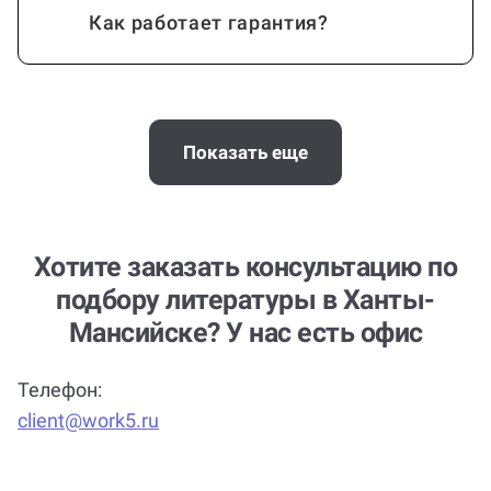
Как работает гарантия?
Сколько стоит помощь?
Показать еще
А комиссию платить нужно?
Хотите заказать консультацию по
подбору литературы в Ханты-
Мансийске? У нас есть офис
Помощь можно получить по любой
теме и предмету?
Телефон:
client@work5.ru
Почему выгодно заказать