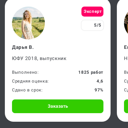
Эксперт
5/5
Дарья В.
Е
ЮФУ 2018, выпускник
Н
Выполнено:
1825 работ
В
Средняя оценка:
4,6
С
Сдано в срок:
97%
С
Заказать