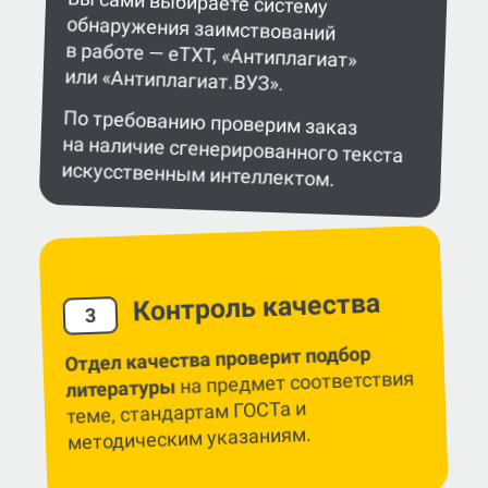
Вы сами выбираете систему
обнаружения заимствований
в работе — eTXT, «Антиплагиат»
или «Антиплагиат.ВУЗ».
По требованию проверим заказ
на наличие сгенерированного текста
искусственным интеллектом.
Контроль качества
3
Отдел качества проверит подбор
на предмет соответствия
литературы
теме, стандартам ГОСТа и
методическим указаниям.