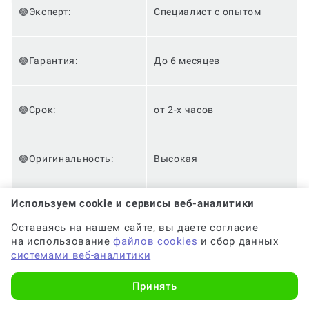
🟢Эксперт:
Специалист с опытом
🟢Гарантия:
До 6 месяцев
🟢Срок:
от 2-х часов
🟢Оригинальность:
Высокая
Используем cookie и сервисы веб-аналитики
✅Цена:
от 2 500 руб.
Оставаясь на нашем сайте, вы даете согласие
на использование
файлов cookies
и сбор данных
системами веб-аналитики
✅Доработки:
Бесплатно
Принять
✅Анонимность:
✅