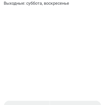
консультацию по подбору
Выходные: суббота, воскресенье
литературы на Work5?
Когда и как нужно оплачивать
заказ?