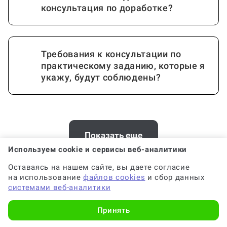
консультация по доработке?
Требования к консультации по
практическому заданию, которые я
укажу, будут соблюдены?
Почему выгодно заказать
консультацию по практическому
Показать еще
заданию на Work5?
Используем cookie и сервисы веб-аналитики
Оставаясь на нашем сайте, вы даете согласие
на использование
файлов cookies
и сбор данных
Хотите заказать консультацию по
системами веб-аналитики
Когда и как нужно оплачивать
стихам на заказ в Ханты-
заказ?
Принять
Мансийске? У нас есть офис