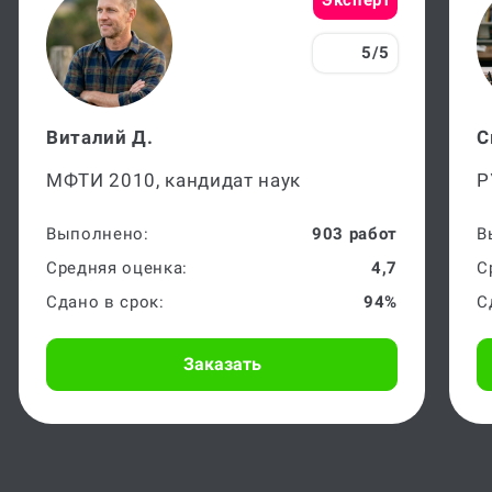
5/5
Виталий Д.
С
МФТИ 2010, кандидат наук
Р
Выполнено:
903 работ
В
Средняя оценка:
4,7
С
Сдано в срок:
94%
С
Заказать