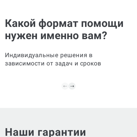
Эксп
Идеально для занятых
прав
студентов: мы полностью
подготовим практическое
Какой формат помощи
задание — разберем
Быстро 
требования, подготовим
конкрет
нужен именно вам?
необходимые расчеты/
практич
модели и визуализацию
уточним
(таблицы, графики),
решения
объяснения к
обоснов
Индивидуальные решения в
результатам и оформим
формул
зависимости от задач и сроков
по требованиям.
оформл
Наши гарантии