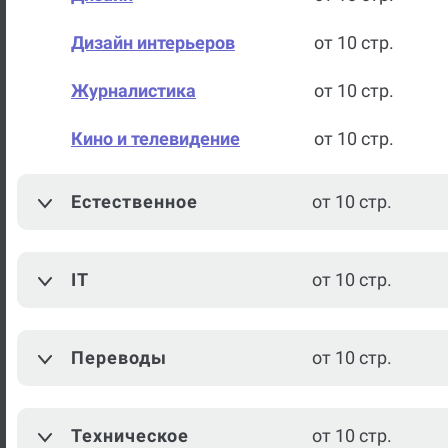
Дизайн интерьеров
от 10 стр.
Журналистика
от 10 стр.
Кино и телевидение
от 10 стр.
Литературное
от 10 стр.
Естественное
от 10 стр.
редактирование
Теория и практика СМИ
от 10 стр.
IT
от 10 стр.
Искусство
от 10 стр.
Межкультурная
Переводы
от 10 стр.
от 10 стр.
коммуникация
Музыка
от 10 стр.
Техническое
от 10 стр.